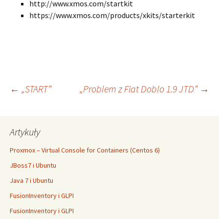
http://www.xmos.com/startkit
https://www.xmos.com/products/xkits/starterkit
Nawigacja
←
„START”
„Problem z Fiat Doblo 1.9 JTD”
→
wpisu
Artykuły
Proxmox – Virtual Console for Containers (Centos 6)
JBoss7 i Ubuntu
Java 7 i Ubuntu
FusionInventory i GLPI
FusionInventory i GLPI