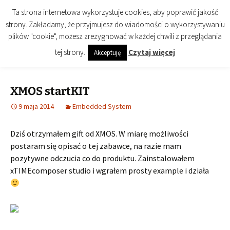
Przejdź
STARLAN another day
Ta strona internetowa wykorzystuje cookies, aby poprawić jakość
do
strony. Zakładamy, że przyjmujesz do wiadomości o wykorzystywaniu
STARLAN druga odsłona – second edition
treści
plików "cookie", możesz zrezygnować w każdej chwili z przeglądania
Szukaj:
Menu
tej strony.
Czytaj więcej
Akceptuję
XMOS startKIT
9 maja 2014
Embedded System
Dziś otrzymałem gift od XMOS. W miarę możliwości
postaram się opisać o tej zabawce, na razie mam
pozytywne odczucia co do produktu. Zainstalowałem
xTIMEcomposer studio i wgrałem prosty example i działa